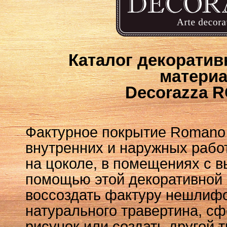
Каталог декорати
матери
Decorazza
Фактурное покрытие Romano
внутренних и наружных работ
на цоколе, в помещениях с 
помощью этой декоративной
воссоздать фактуру нешлифо
натурального травертина, с
рисунок или создать другой 