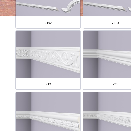
Z102
Z103
Z12
Z13