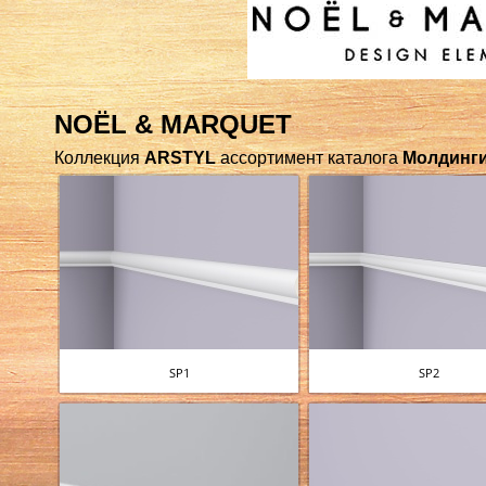
NOЁL & MARQUET
Коллекция
ARSTYL
ассортимент каталога
Молдинг
SP1
SP2