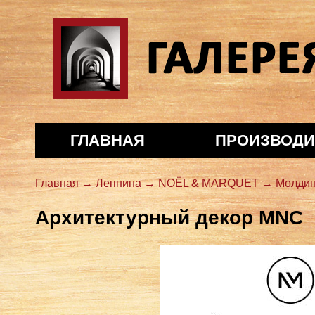
Галерея декора
ГЛАВНАЯ
ПРОИЗВОДИ
Главная →
Лепнина →
NOЁL & MARQUET →
Молдин
Архитектурный декор MNC