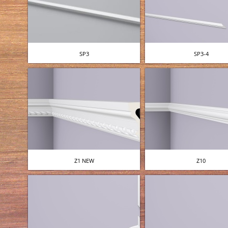
SP3
SP3-4
Z1 NEW
Z10