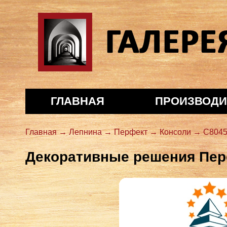
Галерея декора
ГЛАВНАЯ
ПРОИЗВОДИ
Главная →
Лепнина →
Перфект →
Консоли →
C804
Декоративные решения Пе