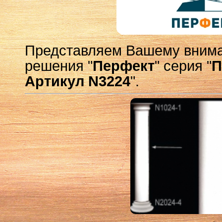
Представляем Вашему внима
решения "
Перфект
" серия "
П
Артикул N3224
".