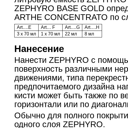
ZEPHYRO BASE GOLD опреде
ARTHE CONCENTRATO по сл
Art….Е
Art… F
Art….G
Art….H
3 x 70 мл
1 x 70 мл
22 мл
8 мл
Нанесение
Нанести ZEPHYRO с помощь
поверхность различными не
движениями, типа перекрестн
предпочитаемого дизайна на
кисти может быть также по в
горизонтали или по диагонал
Обычно для полного покрыти
одного слоя ZEPHYRO.