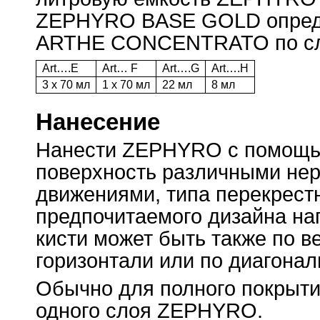
ZEPHYRO BASE GOLD опреде
ARTHE CONCENTRATO по сл
Art….Е
Art… F
Art….G
Art….H
3 x 70 мл
1 x 70 мл
22 мл
8 мл
Нанесение
Нанести ZEPHYRO с помощь
поверхность различными не
движениями, типа перекрестн
предпочитаемого дизайна на
кисти может быть также по в
горизонтали или по диагонал
Обычно для полного покрыти
одного слоя ZEPHYRO.